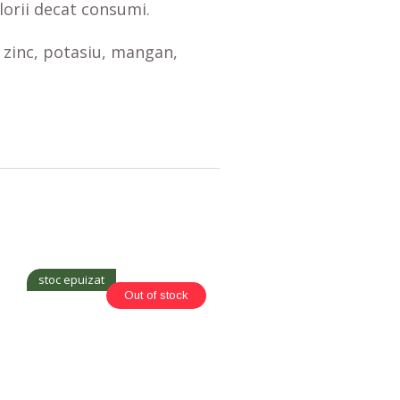
alorii decat consumi.
, zinc, potasiu, mangan,
stoc epuizat
Out of stock