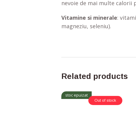
nevoie de mai multe calorii p
Vitamine si minerale
: vitam
magneziu, seleniu).
Related products
stoc epuizat
Out of stock