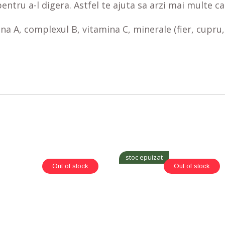
entru a-l digera. Astfel te ajuta sa arzi mai multe c
ina A, complexul B, vitamina C, minerale (fier, cupru
stoc epuizat
Out of stock
Out of stock