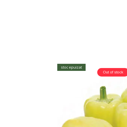
stoc epuizat
Out of stock