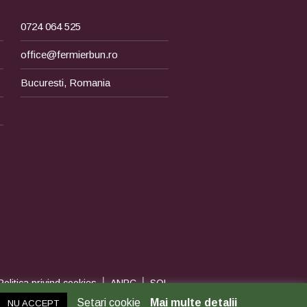
0724 064 525
office@fermierbun.ro
Bucuresti, Romania
|
|
Politica privind cookies
ANPC
SOL
Setari cookie
Mai multe detalii
NU ACCEPT