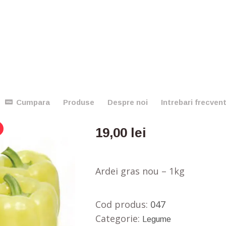
Ardei gras
Cumpara
Produse
Despre noi
Intrebari frecven
19,00
lei
Ardei gras nou – 1kg
Cod produs:
047
Categorie:
Legume