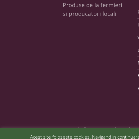
Produse de la fermieri
si producatori locali
Copyright © 2020. Toate drepturile re
Acest site foloseste cookies. Navigand in continuare,