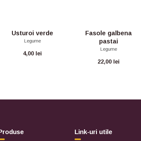
Usturoi verde
Fasole galbena
pastai
Legume
Legume
4,00
lei
22,00
lei
Produse
Link-uri utile