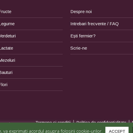
Fructe
Despre noi
Legume
Intrebari frecvente / FAQ
Verdeturi
Ești fermier?
Lactate
Scrie-ne
Mezeluri
Bauturi
Flori
|
|
Termene si conditii
Politica de confidentialitate
zervate.
 va exprimati acordul asupra folosirii cookie-urilor.
ACCEPT