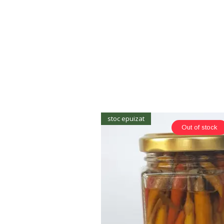
stoc epuizat
Out of stock