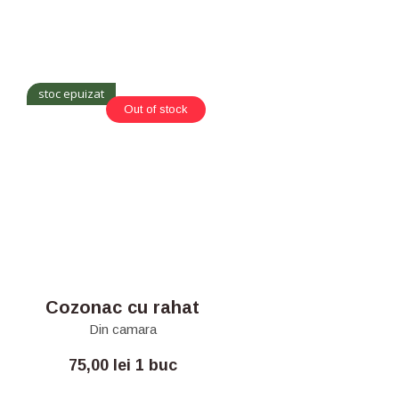
stoc epuizat
Out of stock
Cozonac cu rahat
Din camara
75,00
lei
1 buc