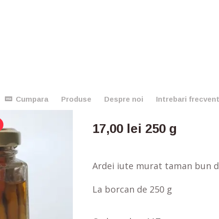
Ardei iute murat
Cumpara
Produse
Despre noi
Intrebari frecven
17,00
lei
250 g
Ardei iute murat taman bun 
La borcan de 250 g