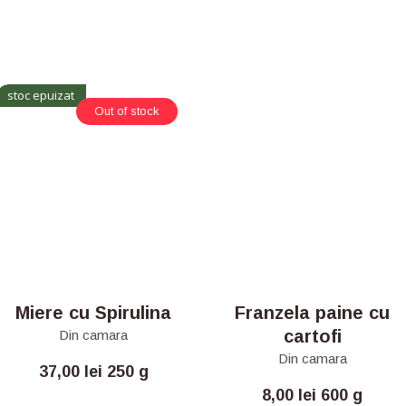
stoc epuizat
Out of stock
Miere cu Spirulina
Franzela paine cu
cartofi
Din camara
Din camara
37,00
lei
250 g
8,00
lei
600 g