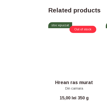
Related products
stoc epuizat
Out of stock
Hrean ras murat
Din camara
15,00
lei
350 g