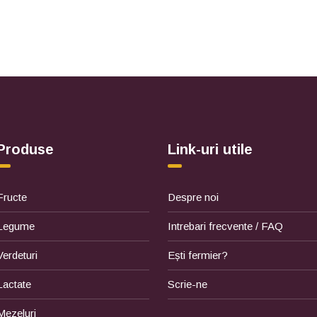
Produse
Link-uri utile
Fructe
Despre noi
Legume
Intrebari frecvente / FAQ
Verdeturi
Ești fermier?
Lactate
Scrie-ne
Mezeluri