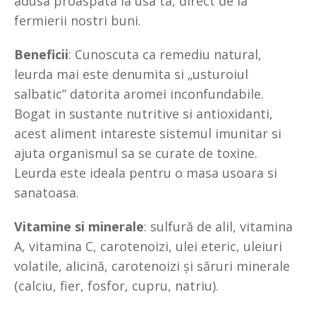
adusa proaspata la usa ta, direct de la
fermierii nostri buni.
Beneficii
: Cunoscuta ca remediu natural,
leurda mai este denumita si „usturoiul
salbatic” datorita aromei inconfundabile.
Bogat in sustante nutritive si antioxidanti,
acest aliment intareste sistemul imunitar si
ajuta organismul sa se curate de toxine.
Leurda este ideala pentru o masa usoara si
sanatoasa.
Vitamine si minerale
: sulfură de alil, vitamina
A, vitamina C, carotenoizi, ulei eteric, uleiuri
volatile, alicină, carotenoizi şi săruri minerale
(calciu, fier, fosfor, cupru, natriu).