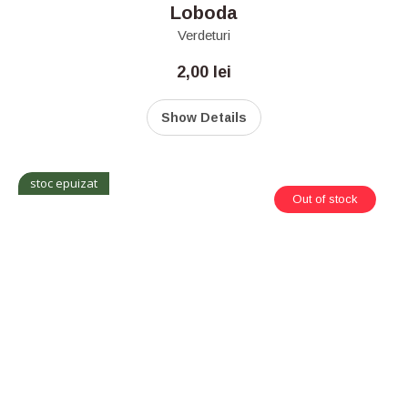
Loboda
Verdeturi
2,00
lei
Show Details
stoc epuizat
Out of stock