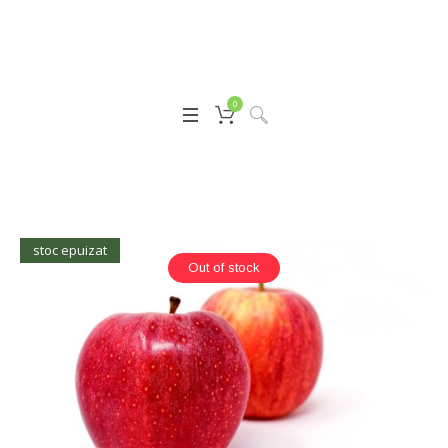
0
stoc epuizat
Out of stock