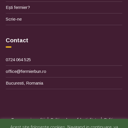
Ești fermier?
Scrie-ne
Contact
0724 064 525
office@fermierbun.ro
Bucuresti, Romania
|
|
Termene si conditii
Politica de confidentialitate
Politica
Acest site foloseste cookies. Navigand in continuare, va
|
|