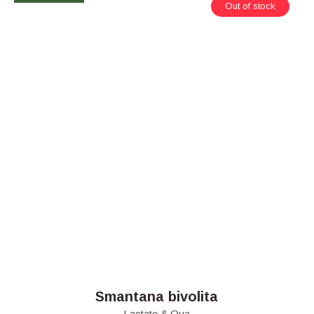
Out of stock
Smantana bivolita
Lactate & Oua