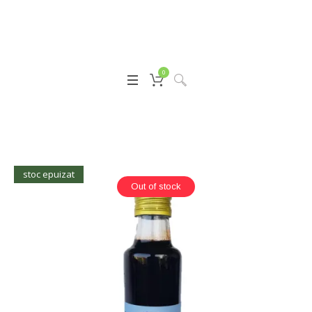
0
stoc epuizat
Out of stock