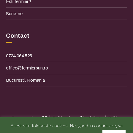
Ești fermier?
Scrie-ne
Contact
0724 064 525
office@fermierbun.ro
Bucuresti, Romania
|
|
Termene si conditii
Politica de confidentialitate
Politica
Acest site foloseste cookies. Navigand in continuare, va
|
|
privind cookies
ANPC
SOL