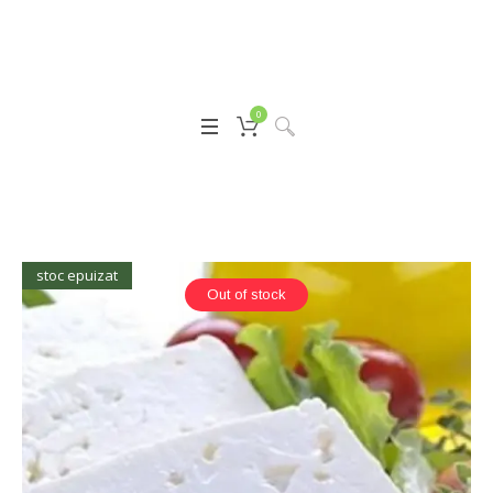
0
stoc epuizat
Out of stock