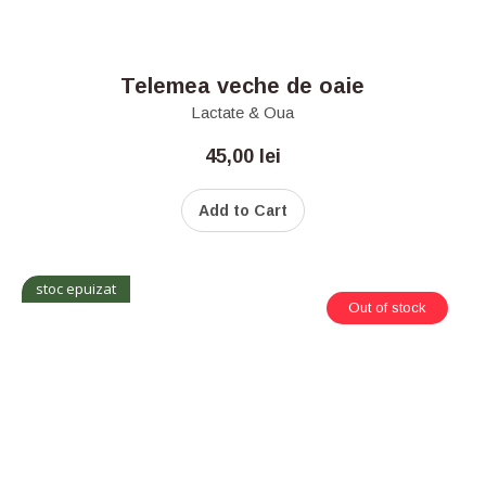
Telemea veche de oaie
Lactate & Oua
45,00
lei
Add to Cart
stoc epuizat
Out of stock