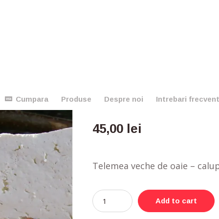
Telemea veche de oa
Cumpara
Produse
Despre noi
Intrebari frecven
45,00
lei
Telemea veche de oaie – calup
Add to cart