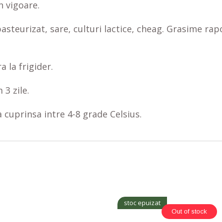
n vigoare.
pasteurizat, sare, culturi lactice, cheag. Grasime ra
a la frigider.
 3 zile.
 cuprinsa intre 4-8 grade Celsius.
stoc epuizat
Out of stock