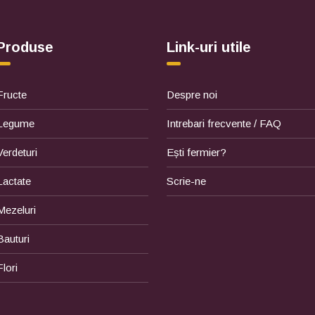
Produse
Link-uri utile
Fructe
Despre noi
Legume
Intrebari frecvente / FAQ
Verdeturi
Ești fermier?
Lactate
Scrie-ne
Mezeluri
Bauturi
Flori