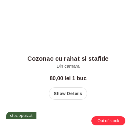
Cozonac cu rahat si stafide
Din camara
80,00
lei
1 buc
Show Details
stoc epuizat
Out of stock